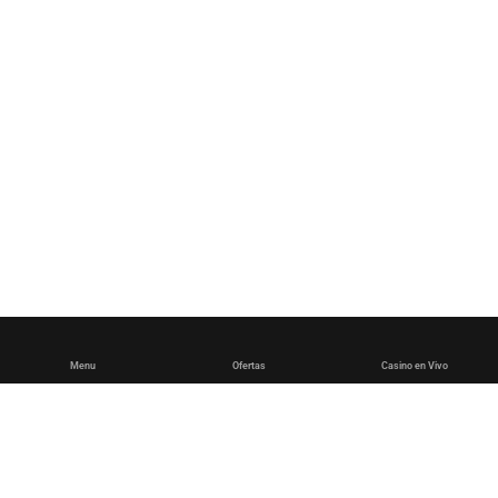
Menu
Ofertas
Casino en Vivo