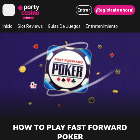
Entrar
¡Regístrate ahora!
Open main menu
BLOG
Inicio
Slot Reviews
Guias De Juegos
Entretenimiento
HOW TO PLAY FAST FORWARD
POKER