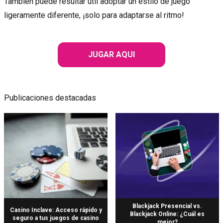
También puede resultar útil adoptar un estilo de juego
ligeramente diferente, ¡solo para adaptarse al ritmo!
JUGAR AQUI
Publicaciones destacadas
Blackjack Presencial vs.
Casino Inclave: Acceso rápido y
Blackjack Online: ¿Cuál es
seguro a tus juegos de casino
mejor?