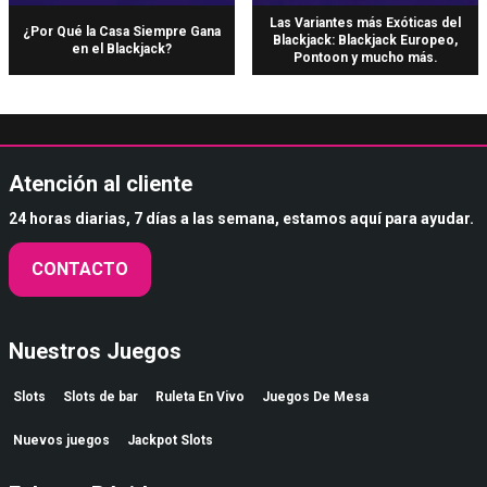
Las Variantes más Exóticas del
¿Por Qué la Casa Siempre Gana
Blackjack: Blackjack Europeo,
en el Blackjack?
Pontoon y mucho más.
Atención al cliente
24 horas diarias, 7 días a las semana, estamos aquí para ayudar.
CONTACTO
Nuestros Juegos
Slots
Slots de bar
Ruleta En Vivo
Juegos De Mesa
Nuevos juegos
Jackpot Slots