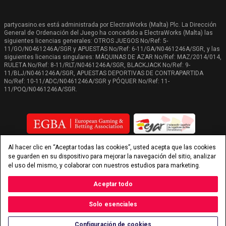
partycasino.es está administrada por ElectraWorks (Malta) Plc. La Dirección
General de Ordenación del Juego ha concedido a ElectraWorks (Malta) las
siguientes licencias generales: OTROS JUEGOS No/Ref: 5-
11/GO/N0461246A/SGR y APUESTAS No/Ref: 6-11/GA/N0461246A/SGR, y las
siguientes licencias singulares: MÁQUINAS DE AZAR No/Ref: MAZ/2014/014,
RULETA No/Ref: 8-11/RLT/N0461246A/SGR, BLACKJACK No/Ref: 9-
11/BLJ/N0461246A/SGR, APUESTAS DEPORTIVAS DE CONTRAPARTIDA
No/Ref: 10-11/ADC/N0461246A/SGR y PÓQUER No/Ref: 11-
11/POQ/N0461246A/SGR.
Al hacer clic en “Aceptar todas las cookies”, usted acepta que las cookies
se guarden en su dispositivo para mejorar la navegación del sitio, analizar
el uso del mismo, y colaborar con nuestros estudios para marketing.
Aceptar todo
Solo esenciales
Copyright © 2026
Configuración de cookies