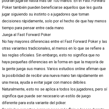
podrían jugarse hasta más de 100 manos. En el Fast Forward
Poker también pueden beneficiarse aquellos que les gusta
jugar siguiendo su instinto o a jugadores que toman
decisiones rápidamente, solo por el hecho de que hay menos
tiempo para pensar entre cada mano.
Juega al Fast Forward Poker
No hay mayores diferencias entre el Fast Forward Poker y las
otras variantes tradicionales, al menos en lo que se refiere a
las reglas oficiales. Sin embargo, esto no significa que no
haya pequeñas diferencias en la forma en que la mayoría de
la gente juega sus manos. Varios estudios online afirman que
la posibilidad de recibir una nueva mano tan rápidamente en
una mesa, ayuda a evitar jugar con manos débiles.
Naturalmente, esto no se aplica a todos los jugadores, pero sí
significa que puede ser necesario un estilo de juego
diferente para esta variante del póker.