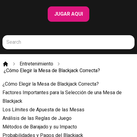
JUGAR AQUI
Entretenimiento
Incio
¿Cómo Elegir la Mesa de Blackjack Correcta?
¿Cómo Elegir la Mesa de Blackjack Correcta?
Factores Importantes para la Selección de una Mesa de
Blackjack
Los Límites de Apuesta de las Mesas
Análisis de las Reglas de Juego
Métodos de Barajado y su Impacto
Probabilidades y Pagos del Blackjack