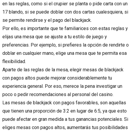
en las reglas, como si el crupier se planta o pide carta con un
17 blando, si se puede doblar con dos cartas cualesquiera, si
se permite rendirse y el pago del blackjack.
Por ello, es importante que te familiarices con estas reglas y
elijas una mesa que se ajuste a tu estilo de juego y
preferencias. Por ejemplo, si prefieres la opción de rendirte o
doblar en cualquier mano, elige una mesa que te permita esa
flexibilidad.
Aparte de las reglas de la mesa, elegir mesas de blackjack
con pagos altos puede mejorar considerablemente tu
experiencia general. Por eso, merece la pena investigar un
poco o pedir recomendaciones al personal del casino.
Las mesas de blackjack con pagos favorables, son aquellas
que tienen una proporción de 3:2 en lugar de 6:5, ya que esto
puede afectar en gran medida a tus ganancias potenciales. Si
eliges mesas con pagos altos, aumentarás tus posibilidades