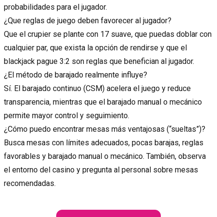
probabilidades para el jugador.
¿Que reglas de juego deben favorecer al jugador?
Que el crupier se plante con 17 suave, que puedas doblar con
cualquier par, que exista la opción de rendirse y que el
blackjack pague 3:2 son reglas que benefician al jugador.
¿El método de barajado realmente influye?
Sí. El barajado continuo (CSM) acelera el juego y reduce
transparencia, mientras que el barajado manual o mecánico
permite mayor control y seguimiento.
¿Cómo puedo encontrar mesas más ventajosas (“sueltas”)?
Busca mesas con límites adecuados, pocas barajas, reglas
favorables y barajado manual o mecánico. También, observa
el entorno del casino y pregunta al personal sobre mesas
recomendadas.