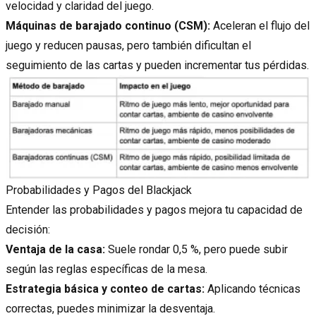
velocidad y claridad del juego.
Máquinas de barajado continuo (CSM):
Aceleran el flujo del
juego y reducen pausas, pero también dificultan el
seguimiento de las cartas y pueden incrementar tus pérdidas.
Probabilidades y Pagos del Blackjack
Entender las probabilidades y pagos mejora tu capacidad de
decisión:
Ventaja de la casa:
Suele rondar 0,5 %, pero puede subir
según las reglas específicas de la mesa.
Estrategia básica y conteo de cartas:
Aplicando técnicas
correctas, puedes minimizar la desventaja.