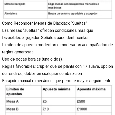
Cómo Reconocer Mesas de Blackjack “Sueltas”
Las mesas “sueltas” ofrecen condiciones más que
favorables al jugador. Señales para identificarlas:
Límites de apuesta modestos o moderados acompañados de
reglas generosas.
Uso de pocas barajas (una o dos).
Reglas favorables: crupier que se planta con 17 suave, opción
de rendirse, doblar en cualquier combinación.
Barajado manual o mecánico, que permite mayor seguimiento.