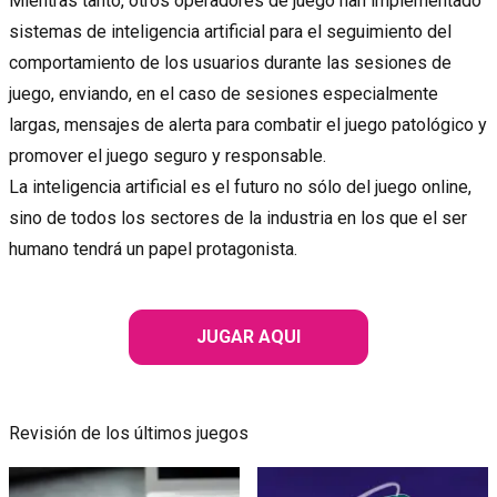
Mientras tanto, otros operadores de juego han implementado
sistemas de inteligencia artificial para el seguimiento del
comportamiento de los usuarios durante las sesiones de
juego, enviando, en el caso de sesiones especialmente
largas, mensajes de alerta para combatir el juego patológico y
promover el juego seguro y responsable.
La inteligencia artificial es el futuro no sólo del
juego online
,
sino de todos los sectores de la industria en los que el ser
humano tendrá un papel protagonista.
JUGAR AQUI
Revisión de los últimos juegos