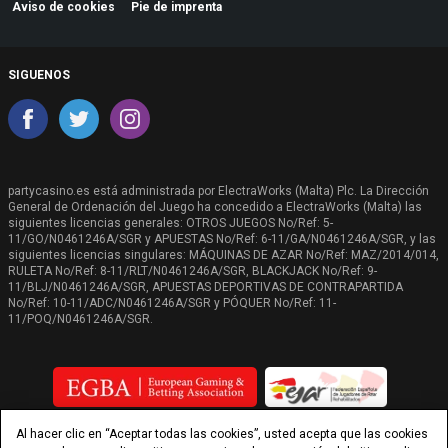
Aviso de cookies
Pie de imprenta
SIGUENOS
partycasino.es está administrada por ElectraWorks (Malta) Plc. La Dirección
General de Ordenación del Juego ha concedido a ElectraWorks (Malta) las
siguientes licencias generales: OTROS JUEGOS No/Ref: 5-
11/GO/N0461246A/SGR y APUESTAS No/Ref: 6-11/GA/N0461246A/SGR, y las
siguientes licencias singulares: MÁQUINAS DE AZAR No/Ref: MAZ/2014/014,
RULETA No/Ref: 8-11/RLT/N0461246A/SGR, BLACKJACK No/Ref: 9-
11/BLJ/N0461246A/SGR, APUESTAS DEPORTIVAS DE CONTRAPARTIDA
No/Ref: 10-11/ADC/N0461246A/SGR y PÓQUER No/Ref: 11-
11/POQ/N0461246A/SGR.
Al hacer clic en “Aceptar todas las cookies”, usted acepta que las cookies