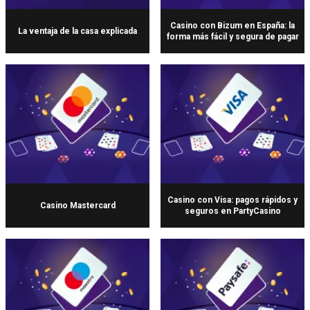
Casino con Bizum en España: la
La ventaja de la casa explicada
forma más fácil y segura de pagar
Casino con Visa: pagos rápidos y
Casino Mastercard
seguros en PartyCasino