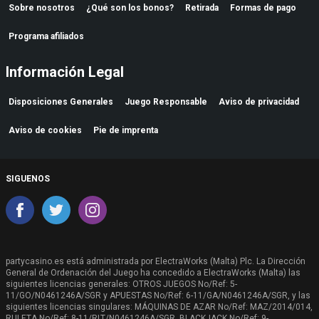
Sobre nosotros
¿Qué son los bonos?
Retirada
Formas de pago
Programa afiliados
Información Legal
Disposiciones Generales
Juego Responsable
Aviso de privacidad
Aviso de cookies
Pie de imprenta
SIGUENOS
partycasino.es está administrada por ElectraWorks (Malta) Plc. La Dirección
General de Ordenación del Juego ha concedido a ElectraWorks (Malta) las
siguientes licencias generales: OTROS JUEGOS No/Ref: 5-
11/GO/N0461246A/SGR y APUESTAS No/Ref: 6-11/GA/N0461246A/SGR, y las
siguientes licencias singulares: MÁQUINAS DE AZAR No/Ref: MAZ/2014/014,
RULETA No/Ref: 8-11/RLT/N0461246A/SGR, BLACKJACK No/Ref: 9-