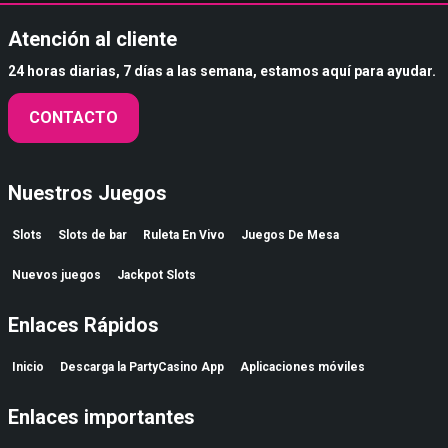
Atención al cliente
24 horas diarias, 7 días a las semana, estamos aquí para ayudar.
CONTACTO
Nuestros Juegos
Slots
Slots de bar
Ruleta En Vivo
Juegos De Mesa
Nuevos juegos
Jackpot Slots
Enlaces Rápidos
Inicio
Descarga la PartyCasino App
Aplicaciones móviles
Enlaces importantes