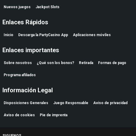
Nuevos juegos
Jackpot Slots
Enlaces Rápidos
Inicio
Descarga la PartyCasino App
Aplicaciones móviles
Enlaces importantes
Sobre nosotros
¿Qué son los bonos?
Retirada
Formas de pago
Programa afiliados
Información Legal
Disposiciones Generales
Juego Responsable
Aviso de privacidad
Aviso de cookies
Pie de imprenta
SIGUENOS