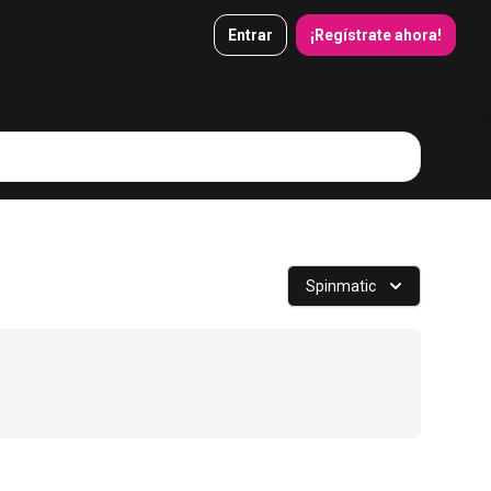
Entrar
¡Regístrate ahora!
Spinmatic