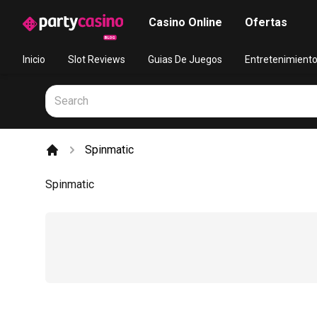
Casino Online
Ofertas
BLOG
Inicio
Slot Reviews
Guias De Juegos
Entretenimient
Spinmatic
Incio
Spinmatic