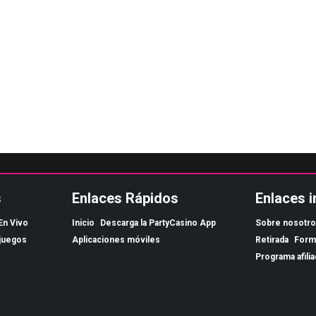
s
Enlaces Rápidos
Enlaces 
En Vivo
Inicio
Descarga la PartyCasino App
Sobre nosotro
juegos
Aplicaciones móviles
Retirada
Form
Programa afili