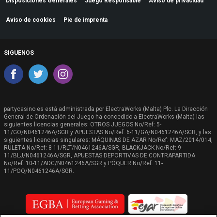
Disposiciones Generales
Juego Responsable
Aviso de privacidad
Aviso de cookies
Pie de imprenta
SIGUENOS
partycasino.es está administrada por ElectraWorks (Malta) Plc. La Dirección
General de Ordenación del Juego ha concedido a ElectraWorks (Malta) las
siguientes licencias generales: OTROS JUEGOS No/Ref: 5-
11/GO/N0461246A/SGR y APUESTAS No/Ref: 6-11/GA/N0461246A/SGR, y las
siguientes licencias singulares: MÁQUINAS DE AZAR No/Ref: MAZ/2014/014,
RULETA No/Ref: 8-11/RLT/N0461246A/SGR, BLACKJACK No/Ref: 9-
11/BLJ/N0461246A/SGR, APUESTAS DEPORTIVAS DE CONTRAPARTIDA
No/Ref: 10-11/ADC/N0461246A/SGR y PÓQUER No/Ref: 11-
11/POQ/N0461246A/SGR.