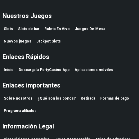
Nuestros Juegos
Slots
Slots de bar
Ruleta En Vivo
Juegos De Mesa
Nuevos juegos
Jackpot Slots
Enlaces Rápidos
Inicio
Descarga la PartyCasino App
Aplicaciones móviles
Enlaces importantes
Sobre nosotros
¿Qué son los bonos?
Retirada
Formas de pago
Programa afiliados
Información Legal