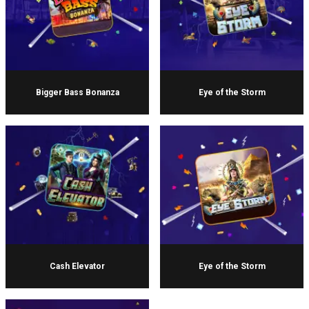
Bigger Bass Bonanza
Eye of the Storm
Cash Elevator
Eye of the Storm