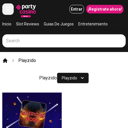
Entrar
¡Regístrate ahora!
Open main menu
BLOG
Inicio
Slot Reviews
Guias De Juegos
Entretenimiento
Playzido
Incio
Playzido
Playzido