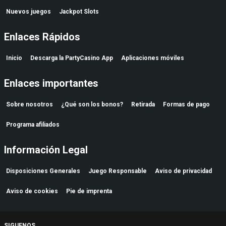
Nuevos juegos
Jackpot Slots
Enlaces Rápidos
Inicio
Descarga la PartyCasino App
Aplicaciones móviles
Enlaces importantes
Sobre nosotros
¿Qué son los bonos?
Retirada
Formas de pago
Programa afiliados
Información Legal
Disposiciones Generales
Juego Responsable
Aviso de privacidad
Aviso de cookies
Pie de imprenta
SIGUENOS