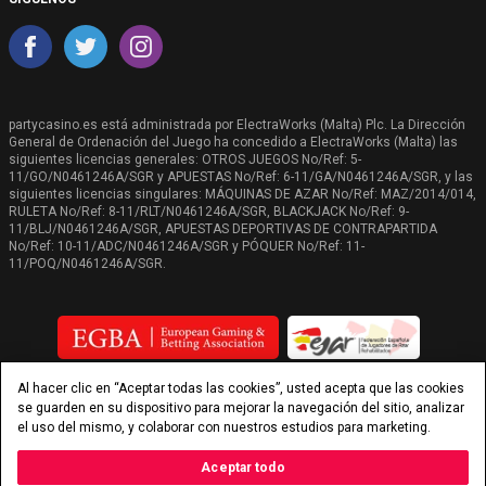
partycasino.es está administrada por ElectraWorks (Malta) Plc. La Dirección
General de Ordenación del Juego ha concedido a ElectraWorks (Malta) las
siguientes licencias generales: OTROS JUEGOS No/Ref: 5-
11/GO/N0461246A/SGR y APUESTAS No/Ref: 6-11/GA/N0461246A/SGR, y las
siguientes licencias singulares: MÁQUINAS DE AZAR No/Ref: MAZ/2014/014,
RULETA No/Ref: 8-11/RLT/N0461246A/SGR, BLACKJACK No/Ref: 9-
11/BLJ/N0461246A/SGR, APUESTAS DEPORTIVAS DE CONTRAPARTIDA
No/Ref: 10-11/ADC/N0461246A/SGR y PÓQUER No/Ref: 11-
11/POQ/N0461246A/SGR.
Al hacer clic en “Aceptar todas las cookies”, usted acepta que las cookies
se guarden en su dispositivo para mejorar la navegación del sitio, analizar
el uso del mismo, y colaborar con nuestros estudios para marketing.
Aceptar todo