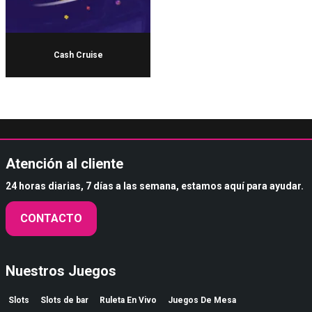
Cash Cruise
Atención al cliente
24 horas diarias, 7 días a las semana, estamos aquí para ayudar.
CONTACTO
Nuestros Juegos
Slots
Slots de bar
Ruleta En Vivo
Juegos De Mesa