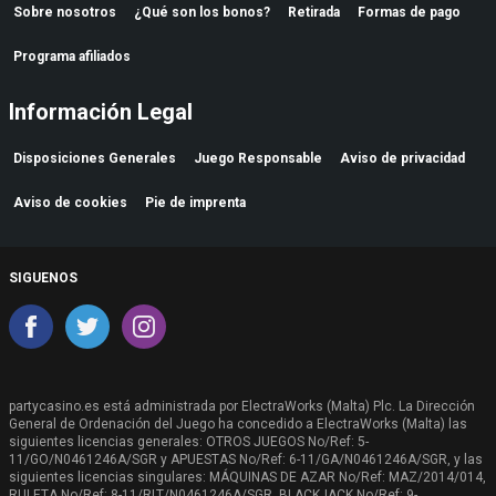
Sobre nosotros
¿Qué son los bonos?
Retirada
Formas de pago
Programa afiliados
Información Legal
Disposiciones Generales
Juego Responsable
Aviso de privacidad
Aviso de cookies
Pie de imprenta
SIGUENOS
partycasino.es está administrada por ElectraWorks (Malta) Plc. La Dirección
General de Ordenación del Juego ha concedido a ElectraWorks (Malta) las
siguientes licencias generales: OTROS JUEGOS No/Ref: 5-
11/GO/N0461246A/SGR y APUESTAS No/Ref: 6-11/GA/N0461246A/SGR, y las
siguientes licencias singulares: MÁQUINAS DE AZAR No/Ref: MAZ/2014/014,
RULETA No/Ref: 8-11/RLT/N0461246A/SGR, BLACKJACK No/Ref: 9-