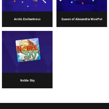
Arctic Enchantress
Queen of Alexandria WowPot
Noble Sky