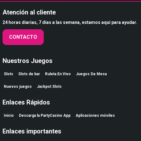
Atención al cliente
24 horas diarias, 7 días a las semana, estamos aquí para ayudar.
CONTACTO
Nuestros Juegos
Slots
Slots de bar
Ruleta En Vivo
Juegos De Mesa
Nuevos juegos
Jackpot Slots
Enlaces Rápidos
Inicio
Descarga la PartyCasino App
Aplicaciones móviles
Enlaces importantes