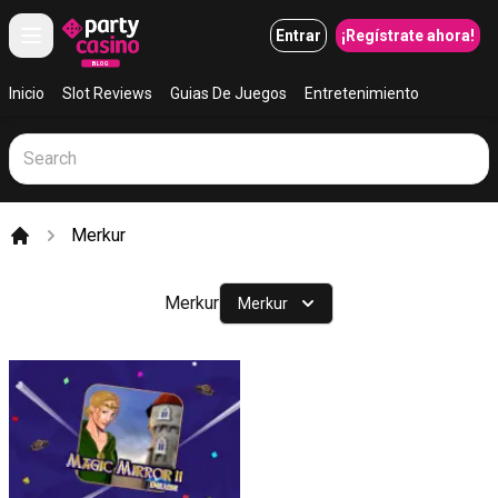
Entrar
¡Regístrate ahora!
Open main menu
BLOG
Inicio
Slot Reviews
Guias De Juegos
Entretenimiento
Merkur
Incio
Merkur
Merkur