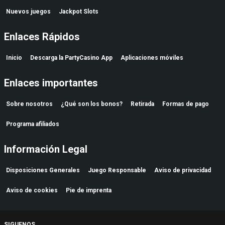
Nuevos juegos
Jackpot Slots
Enlaces Rápidos
Inicio
Descarga la PartyCasino App
Aplicaciones móviles
Enlaces importantes
Sobre nosotros
¿Qué son los bonos?
Retirada
Formas de pago
Programa afiliados
Información Legal
Disposiciones Generales
Juego Responsable
Aviso de privacidad
Aviso de cookies
Pie de imprenta
SIGUENOS