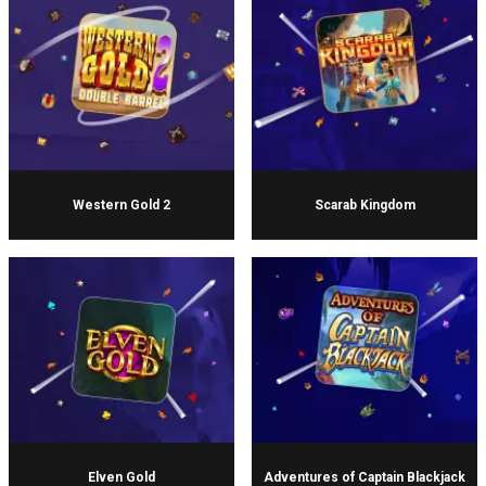
Western Gold 2
Scarab Kingdom
Elven Gold
Adventures of Captain Blackjack