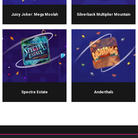
Juicy Joker: Mega Moolah
Silverback Multiplier Mountain
Spectre Estate
Anderthals