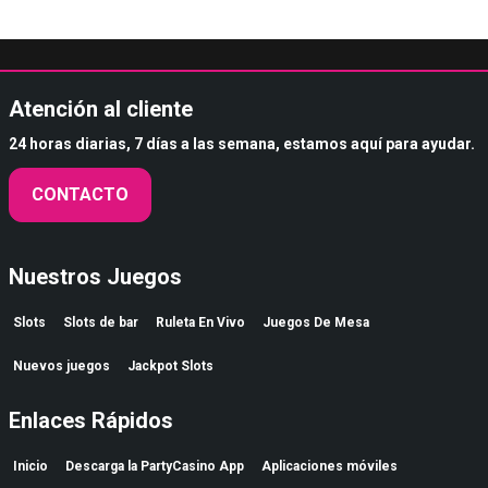
Atención al cliente
24 horas diarias, 7 días a las semana, estamos aquí para ayudar.
CONTACTO
Nuestros Juegos
Slots
Slots de bar
Ruleta En Vivo
Juegos De Mesa
Nuevos juegos
Jackpot Slots
Enlaces Rápidos
Inicio
Descarga la PartyCasino App
Aplicaciones móviles