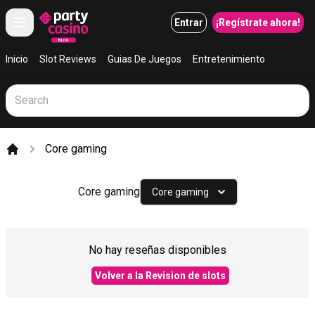
Entrar
¡Regístrate ahora!
Open main menu
BLOG
Inicio
Slot Reviews
Guias De Juegos
Entretenimiento
Core gaming
Incio
Core gaming
Core gaming
No hay reseñas disponibles
Volver a la Revision de slots