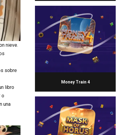
on nieve.
tos
os sobre
Money Train 4
n libro
 o
n una