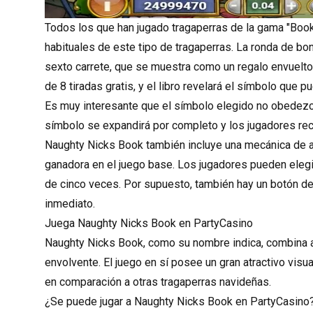
Todos los que han jugado tragaperras de la gama "Book 
habituales de este tipo de tragaperras. La ronda de boni
sexto carrete, que se muestra como un regalo envuelto
de 8 tiradas gratis, y el libro revelará el símbolo qu
Es muy interesante que el símbolo elegido no obedezca 
símbolo se expandirá por completo y los jugadores re
Naughty Nicks Book también incluye una mecánica de a
ganadora en el juego base. Los jugadores pueden elegir 
de cinco veces. Por supuesto, también hay un botón de 
inmediato.
Juega Naughty Nicks Book en PartyCasino
Naughty Nicks Book, como su nombre indica, combina a
envolvente. El juego en sí posee un gran atractivo visu
en comparación a otras tragaperras navideñas.
¿Se puede jugar a Naughty Nicks Book en PartyCasino