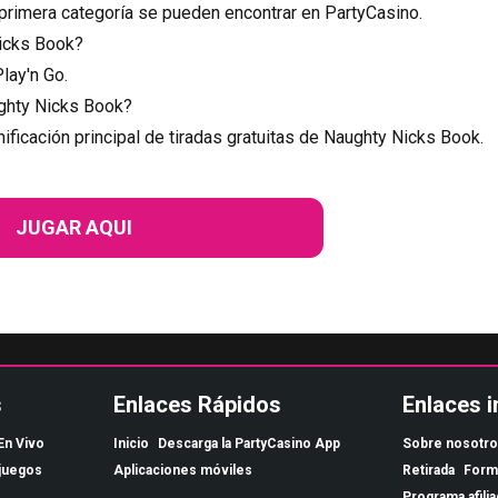
primera categoría se pueden encontrar en PartyCasino.
Nicks Book?
lay'n Go.
ghty Nicks Book?
ificación principal de tiradas gratuitas de Naughty Nicks Book.
JUGAR AQUI
s
Enlaces Rápidos
Enlaces 
En Vivo
Inicio
Descarga la PartyCasino App
Sobre nosotro
juegos
Aplicaciones móviles
Retirada
Form
Programa afili