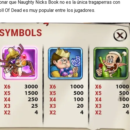
onar que Naughty Nicks Book no es la única tragaperras con
oll Of Dead es muy popular entre los jugadores.