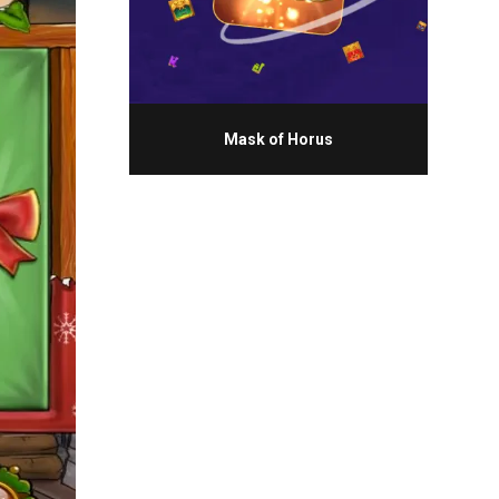
Mask of Horus