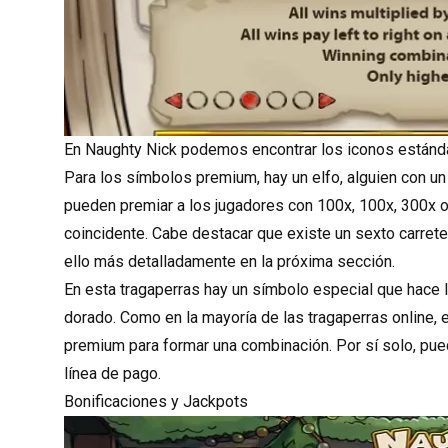
En Naughty Nick podemos encontrar los iconos estándar 
Para los símbolos premium, hay un elfo, alguien con un
pueden premiar a los jugadores con 100x, 100x, 300x 
coincidente. Cabe destacar que existe un sexto carrete
ello más detalladamente en la próxima sección.
En esta tragaperras hay un símbolo especial que hace l
dorado. Como en la mayoría de las tragaperras online, 
premium para formar una combinación. Por sí solo, pued
línea de pago.
Bonificaciones y Jackpots