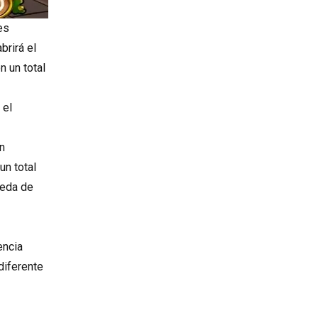
es
brirá el
 un total
 el
n
un total
ceda de
encia
diferente