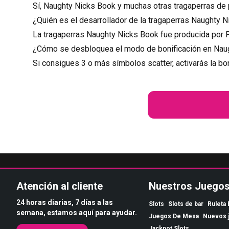
Sí, Naughty Nicks Book y muchas otras tragaperras de 
¿Quién es el desarrollador de la tragaperras Naughty 
La tragaperras Naughty Nicks Book fue producida por P
¿Cómo se desbloquea el modo de bonificación en Nau
Si consigues 3 o más símbolos scatter, activarás la bon
Atención al cliente
Nuestros Juego
24 horas diarias, 7 días a las
Slots
Slots de bar
Ruleta 
semana, estamos aquí para ayudar.
Juegos De Mesa
Nuevos 
Jackpot Slots