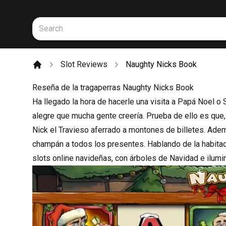
Slot Reviews
Naughty Nicks Book
Incio
Reseña de la tragaperras Naughty Nicks Book
Ha llegado la hora de hacerle una visita a Papá Noel o 
alegre que mucha gente creería. Prueba de ello es que
Nick el Travieso aferrado a montones de billetes. Ade
champán a todos los presentes. Hablando de la habitaci
slots online
navideñas, con árboles de Navidad e ilumi