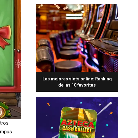
Las mejores slots online: Ranking
de las 10 favoritas
otros
ympus