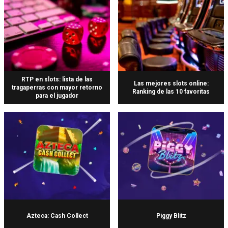
RTP en slots: lista de las
Las mejores slots online:
tragaperras con mayor retorno
Ranking de las 10 favoritas
para el jugador
Azteca: Cash Collect
Piggy Blitz