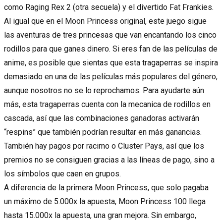
como
Raging Rex 2
(otra secuela) y el divertido Fat Frankies.
Al igual que en el Moon Princess original, este juego sigue
las aventuras de tres princesas que van encantando los cinco
rodillos para que ganes dinero. Si eres fan de las películas de
anime, es posible que sientas que esta tragaperras se inspira
demasiado en una de las películas más populares del género,
aunque nosotros no se lo reprochamos. Para ayudarte aún
más, esta tragaperras cuenta con la mecanica de rodillos en
cascada, así que las combinaciones ganadoras activarán
“respins” que también podrían resultar en más ganancias.
También hay pagos por racimo o Cluster Pays, así que los
premios no se consiguen gracias a las líneas de pago, sino a
los símbolos que caen en grupos.
A diferencia de la primera Moon Princess, que solo pagaba
un máximo de 5.000x la apuesta, Moon Princess 100 llega
hasta 15.000x la apuesta, una gran mejora. Sin embargo,