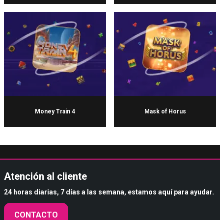
Money Train 4
Mask of Horus
Atención al cliente
24 horas diarias, 7 días a las semana, estamos aquí para ayudar.
CONTACTO