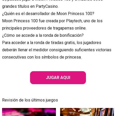
grandes títulos en PartyCasino.
¿Quién es el desarrollador de Moon Princess 100?
Moon Princess 100 fue creada por Playtech, uno de los
principales proveedores de tragaperras online.
¿Cómo se accede a la ronda de bonificación?
Para acceder a la ronda de tiradas gratis, los jugadores
deberán llenar el medidor consiguiendo suficientes victorias
consecutivas con los símbolos de princesa.
JUGAR AQUI
Revisión de los últimos juegos