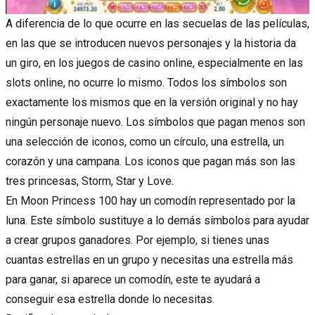
A diferencia de lo que ocurre en las secuelas de las películas,
en las que se introducen nuevos personajes y la historia da
un giro, en los juegos de casino online, especialmente en las
slots online
, no ocurre lo mismo. Todos los símbolos son
exactamente los mismos que en la versión original y no hay
ningún personaje nuevo. Los símbolos que pagan menos son
una selección de iconos, como un círculo, una estrella, un
corazón y una campana. Los iconos que pagan más son las
tres princesas, Storm, Star y Love.
En Moon Princess 100 hay un comodín representado por la
luna. Este símbolo sustituye a lo demás símbolos para ayudar
a crear grupos ganadores. Por ejemplo, si tienes unas
cuantas estrellas en un grupo y necesitas una estrella más
para ganar, si aparece un comodín, este te ayudará a
conseguir esa estrella donde lo necesitas.