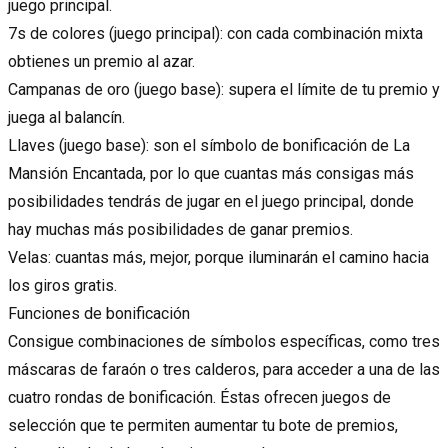
juego principal.
7s de colores (juego principal): con cada combinación mixta
obtienes un premio al azar.
Campanas de oro (juego base): supera el límite de tu premio y
juega al balancín.
Llaves (juego base): son el símbolo de bonificación de La
Mansión Encantada, por lo que cuantas más consigas más
posibilidades tendrás de jugar en el juego principal, donde
hay muchas más posibilidades de ganar premios.
Velas: cuantas más, mejor, porque iluminarán el camino hacia
los giros gratis.
Funciones de bonificación
Consigue combinaciones de símbolos específicas, como tres
máscaras de faraón o tres calderos, para acceder a una de las
cuatro rondas de bonificación. Éstas ofrecen juegos de
selección que te permiten aumentar tu bote de premios,