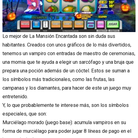
Lo mejor de La Mansión Encantada son sin duda sus
habitantes. Creados con unos gráficos de lo más divertidos,
tenemos un vampiro con entradas de maestro de ceremonias,
una momia que te ayuda a elegir un sarcófago y una bruja que
prepara una poción además de un cóctel. Estos se suman a
los símbolos más tradicionales, como las frutas, las
campanas y los diamantes, para hacer de este un juego muy
entretenido.
Y, lo que probablemente te interese más, son los símbolos
especiales, que son:
Murciélago morado (juego base): acumula vampiros en su
forma de murciélago para poder jugar 8 líneas de pago en el