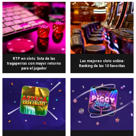
RTP en slots: lista de las
Las mejores slots online:
tragaperras con mayor retorno
Ranking de las 10 favoritas
para el jugador