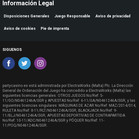
Información Legal
Disposiciones Generales
Juego Responsable
Aviso de privacidad
Aviso de cookies
Pie de imprenta
SIGUENOS
partycasino.es está administrada por ElectraWorks (Malta) Plc. La Dirección
General de Ordenación del Juego ha concedido a ElectraWorks (Malta) las
siguientes licencias generales: OTROS JUEGOS No/Ref: 5-
11/GO/N0461246A/SGR y APUESTAS No/Ref: 6-11/GA/N0461246A/SGR, y las
siguientes licencias singulares: MÁQUINAS DE AZAR No/Ref: MAZ/2014/014,
RULETA No/Ref: 8-11/RLT/N0461246A/SGR, BLACKJACK No/Ref: 9-
11/BLJ/N0461246A/SGR, APUESTAS DEPORTIVAS DE CONTRAPARTIDA
No/Ref: 10-11/ADC/N0461246A/SGR y PÓQUER No/Ref: 11-
11/POQ/N0461246A/SGR.