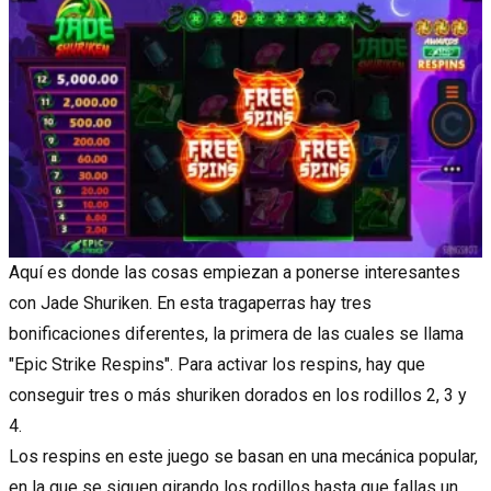
Aquí es donde las cosas empiezan a ponerse interesantes
con Jade Shuriken. En esta tragaperras hay tres
bonificaciones diferentes, la primera de las cuales se llama
"Epic Strike Respins". Para activar los respins, hay que
conseguir tres o más shuriken dorados en los rodillos 2, 3 y
4.
Los respins en este juego se basan en una mecánica popular,
en la que se siguen girando los rodillos hasta que fallas un