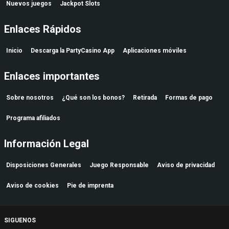
Nuevos juegos
Jackpot Slots
Enlaces Rápidos
Inicio
Descarga la PartyCasino App
Aplicaciones móviles
Enlaces importantes
Sobre nosotros
¿Qué son los bonos?
Retirada
Formas de pago
Programa afiliados
Información Legal
Disposiciones Generales
Juego Responsable
Aviso de privacidad
Aviso de cookies
Pie de imprenta
SIGUENOS