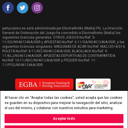
partycasino.es está administrada por ElectraWorks (Malta) Plc. La Dirección
General de Ordenación del Juego ha concedido a ElectraWorks (Malta) las
siguientes licencias generales: OTROS JUEGOS No/Ref: 5-
11/GO/N0461246A/SGR y APUESTAS No/Ref: 6-11/GA/N0461246A/SGR, y las
siguientes licencias singulares: MÁQUINAS DE AZAR No/Ref: MAZ/2014/014,
RULETA No/Ref: 8-11/RLT/N0461246A/SGR, BLACKJACK No/Ref: 9-
11/BLJ/N0461246A/SGR, APUESTAS DEPORTIVAS DE CONTRAPARTIDA
No/Ref: 10-11/ADC/N0461246A/SGR y PÓQUER No/Ref: 11-
11/POQ/N0461246A/SGR.
Al hacer clic en “Aceptar todas las cookies”, usted acepta que las cookies
se guarden en su dispositivo para mejorar la navegación del sitio, analizar
el uso del mismo, y colaborar con nuestros estudios para marketing.
Aceptar todo