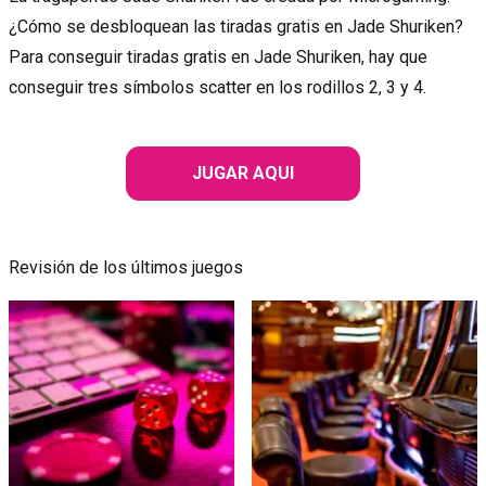
¿Cómo se desbloquean las tiradas gratis en Jade Shuriken?
Para conseguir tiradas gratis en Jade Shuriken, hay que
conseguir tres símbolos scatter en los rodillos 2, 3 y 4.
JUGAR AQUI
Revisión de los últimos juegos