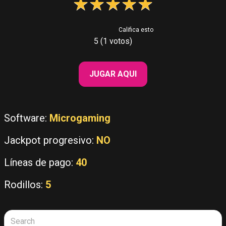
★
★
★
★
★
Califica esto
5 (1 votos)
JUGAR AQUI
Software:
Microgaming
Jackpot progresivo:
NO
Líneas de pago:
40
Rodillos:
5