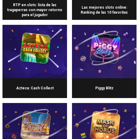
RTP en slots: lista de las
Las mejores slots online:
tragaperras con mayor retorno
Ranking de las 10 favoritas
para el jugador
Azteca: Cash Collect
Piggy Blitz