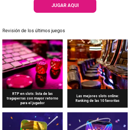
JUGAR AQUI
Revisión de los últimos juegos
RTP en slots: lista de las
Las mejores slots online:
tragaperras con mayor retorno
Ranking de las 10 favoritas
para el jugador