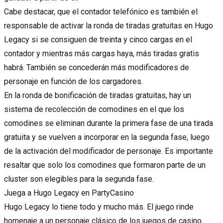
Cabe destacar, que el contador telefónico es también el
responsable de activar la ronda de tiradas gratuitas en Hugo
Legacy si se consiguen de treinta y cinco cargas en el
contador y mientras más cargas haya, más tiradas gratis
habrá. También se concederán más modificadores de
personaje en función de los cargadores.
En la ronda de bonificación de tiradas gratuitas, hay un
sistema de recolección de comodines en el que los
comodines se eliminan durante la primera fase de una tirada
gratuita y se vuelven a incorporar en la segunda fase, luego
de la activación del modificador de personaje. Es importante
resaltar que solo los comodines que formaron parte de un
cluster son elegibles para la segunda fase.
Juega a Hugo Legacy en PartyCasino
Hugo Legacy lo tiene todo y mucho más. El juego rinde
homenaje a un personaje clásico de los juegos de
casino