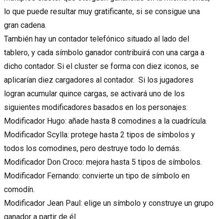
lo que puede resultar muy gratificante, si se consigue una
gran cadena.
También hay un contador telefónico situado al lado del
tablero, y cada símbolo ganador contribuirá con una carga a
dicho contador. Si el cluster se forma con diez iconos, se
aplicarían diez cargadores al contador. Si los jugadores
logran acumular quince cargas, se activará uno de los
siguientes modificadores basados en los personajes:
Modificador Hugo: añade hasta 8 comodines a la cuadrícula.
Modificador Scylla: protege hasta 2 tipos de símbolos y
todos los comodines, pero destruye todo lo demás.
Modificador Don Croco: mejora hasta 5 tipos de símbolos.
Modificador Fernando: convierte un tipo de símbolo en
comodín.
Modificador Jean Paul: elige un símbolo y construye un grupo
ganador a partir de él.