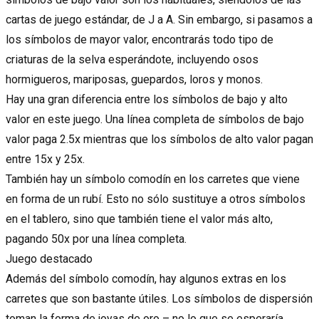
cartas de juego estándar, de J a A. Sin embargo, si pasamos a
los símbolos de mayor valor, encontrarás todo tipo de
criaturas de la selva esperándote, incluyendo osos
hormigueros, mariposas, guepardos, loros y monos.
Hay una gran diferencia entre los símbolos de bajo y alto
valor en este juego. Una línea completa de símbolos de bajo
valor paga 2.5x mientras que los símbolos de alto valor pagan
entre 15x y 25x.
También hay un símbolo comodín en los carretes que viene
en forma de un rubí. Esto no sólo sustituye a otros símbolos
en el tablero, sino que también tiene el valor más alto,
pagando 50x por una línea completa.
Juego destacado
Además del símbolo comodín, hay algunos extras en los
carretes que son bastante útiles. Los símbolos de dispersión
toman la forma de joyas de oro – no lo que se esperaría