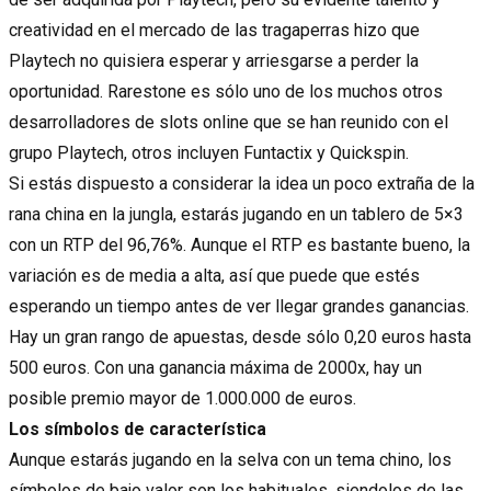
creatividad en el mercado de las tragaperras hizo que
Playtech no quisiera esperar y arriesgarse a perder la
oportunidad. Rarestone es sólo uno de los muchos otros
desarrolladores de
slots online
que se han reunido con el
grupo Playtech, otros incluyen Funtactix y Quickspin.
Si estás dispuesto a considerar la idea un poco extraña de la
rana china en la jungla, estarás jugando en un tablero de 5×3
con un RTP del 96,76%. Aunque el RTP es bastante bueno, la
variación es de media a alta, así que puede que estés
esperando un tiempo antes de ver llegar grandes ganancias.
Hay un gran rango de apuestas, desde sólo 0,20 euros hasta
500 euros. Con una ganancia máxima de 2000x, hay un
posible premio mayor de 1.000.000 de euros.
Los símbolos de característica
Aunque estarás jugando en la selva con un tema chino, los
símbolos de bajo valor son los habituales, siendolos de las