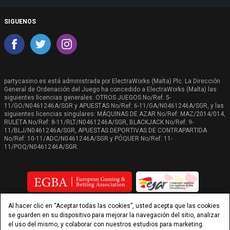
SIGUENOS
partycasino.es está administrada por ElectraWorks (Malta) Plc. La Dirección
General de Ordenación del Juego ha concedido a ElectraWorks (Malta) las
siguientes licencias generales: OTROS JUEGOS No/Ref: 5-
11/GO/N0461246A/SGR y APUESTAS No/Ref: 6-11/GA/N0461246A/SGR, y las
siguientes licencias singulares: MÁQUINAS DE AZAR No/Ref: MAZ/2014/014,
RULETA No/Ref: 8-11/RLT/N0461246A/SGR, BLACKJACK No/Ref: 9-
11/BLJ/N0461246A/SGR, APUESTAS DEPORTIVAS DE CONTRAPARTIDA
No/Ref: 10-11/ADC/N0461246A/SGR y PÓQUER No/Ref: 11-
11/POQ/N0461246A/SGR.
Al hacer clic en “Aceptar todas las cookies”, usted acepta que las cookies
se guarden en su dispositivo para mejorar la navegación del sitio, analizar
el uso del mismo, y colaborar con nuestros estudios para marketing.