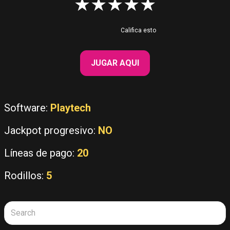
★
★
★
★
★
Califica esto
JUGAR AQUI
Software:
Playtech
Jackpot progresivo:
NO
Líneas de pago:
20
Rodillos:
5