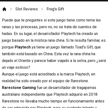
Slot Reviews
Frog’s Gift
Incio
Puede que te preguntes si este juego tiene como tema las
ranas y las princesas, pero no, no se trata de cuentos de
hadas. En su lugar, el desarrollador Playtech ha creado un
juego basado en la mística rana china. Si te resulta familiar, es
porque
Playtech
ya tiene un juego llamado Toad’s Gift, que
también está basado en China. Esta vez la rana china ha
dejado el Oriente y parece haber viajado a la selva, pero ¿será
un viaje exitoso?
Aunque el juego está acreditado a la marca Playtech, en
realidad ha sido creado por el equipo de Rarestone.
Rarestone Gaming
fue un desarrollador de tragaperras
australiano independiente que Playtech adquirió en 2018.
Rarestone no llevaba mucho tiempo en funcionamiento antes
de ser adquirida por Playtech, pero su evidente talento y