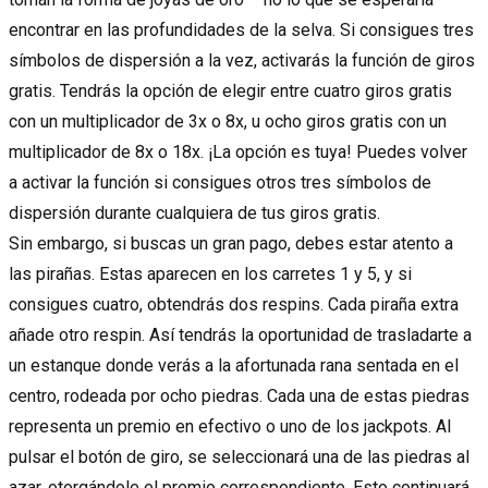
encontrar en las profundidades de la selva. Si consigues tres
símbolos de dispersión a la vez, activarás la función de giros
gratis. Tendrás la opción de elegir entre cuatro giros gratis
con un multiplicador de 3x o 8x, u ocho giros gratis con un
multiplicador de 8x o 18x. ¡La opción es tuya! Puedes volver
a activar la función si consigues otros tres símbolos de
dispersión durante cualquiera de tus giros gratis.
Sin embargo, si buscas un gran pago, debes estar atento a
las pirañas. Estas aparecen en los carretes 1 y 5, y si
consigues cuatro, obtendrás dos respins. Cada piraña extra
añade otro respin. Así tendrás la oportunidad de trasladarte a
un estanque donde verás a la afortunada rana sentada en el
centro, rodeada por ocho piedras. Cada una de estas piedras
representa un premio en efectivo o uno de los jackpots. Al
pulsar el botón de giro, se seleccionará una de las piedras al
azar, otorgándole el premio correspondiente. Esto continuará