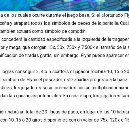
a de los cuales ocurre durante el juego base. Si el afortunado Fly
 caña y atrapará todos los símbolos de peces de la pantalla. Cual
n también actuará como símbolo de comodín.
concederá la cantidad especificada a la izquierda de la tragaper
yor y mega, que otorgan 15x, 50x, 750x y 7.500x el tamaño de la 
nificación de tiradas gratis; sin embargo, Flynn puede aparecer e
 logras conseguir 3, 4 o 5 scatters el jugador recibirá 10, 15 o 20
el símbolo de Flynn el pescador, este añadirá progreso a la barra
comodines, los jugadores serán premiados con un multiplicador au
todas las ganancias potenciales. En cada etapa, los jugadores ta
ón, habrá un total de 20 líneas de pago, en lugar de las 10 habitu
con 10, 15 o 20 giros disponibles con un valor de 75x, 120x o 1