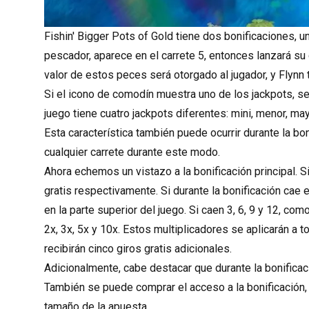
Fishin' Bigger Pots of Gold tiene dos bonificaciones, un
pescador, aparece en el carrete 5, entonces lanzará su
valor de estos peces será otorgado al jugador, y Flyn
Si el icono de comodín muestra uno de los jackpots, se 
juego tiene cuatro jackpots diferentes: mini, menor, ma
Esta característica también puede ocurrir durante la bo
cualquier carrete durante este modo.
Ahora echemos un vistazo a la bonificación principal. Si
gratis respectivamente. Si durante la bonificación cae 
en la parte superior del juego. Si caen 3, 6, 9 y 12, 
2x, 3x, 5x y 10x. Estos multiplicadores se aplicarán a 
recibirán cinco giros gratis adicionales.
Adicionalmente, cabe destacar que durante la bonificaci
También se puede comprar el acceso a la bonificación, 
tamaño de la apuesta.