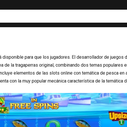
á disponible para que los jugadores. El desarrollador de
juegos 
ea de la tragaperras original, combinando dos temas populares e
 incluye elementos de las
slots online
con temática de pesca en 
nta con la muy popular mecánica característica de la temática 