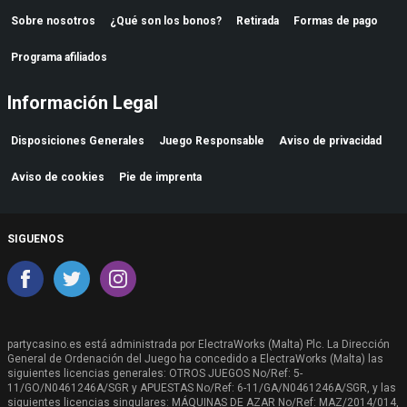
Sobre nosotros
¿Qué son los bonos?
Retirada
Formas de pago
Programa afiliados
Información Legal
Disposiciones Generales
Juego Responsable
Aviso de privacidad
Aviso de cookies
Pie de imprenta
SIGUENOS
partycasino.es está administrada por ElectraWorks (Malta) Plc. La Dirección
General de Ordenación del Juego ha concedido a ElectraWorks (Malta) las
siguientes licencias generales: OTROS JUEGOS No/Ref: 5-
11/GO/N0461246A/SGR y APUESTAS No/Ref: 6-11/GA/N0461246A/SGR, y las
siguientes licencias singulares: MÁQUINAS DE AZAR No/Ref: MAZ/2014/014,