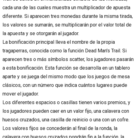
cada una de las cuales muestra un multiplicador de apuesta
diferente. Si aparecen tres monedas durante la misma tirada,
los valores se sumarán, se multiplicarán por el valor total de
la apuesta y se otorgarán al jugador.
La bonificación principal lleva el nombre de la propia
tragaperras, conocida como la función Dead Man's Trail. Si
aparecen tres o más símbolos scatter, los jugadores pasarán
a esta bonificación. Esta función se desarrolla en un tablero
aparte y se juega del mismo modo que los juegos de mesa
clásicos, con un número que indica cuántos lugares puede
mover el jugador.
Los diferentes espacios o casillas tienen varios premios, y
los jugadores pueden caer en un valor fijo, una calavera con
huesos cruzados, una casilla de reinicio o una con un cofre.
Los valores fijos se concederán al final de la ronda, la
calavera con huesos cruzados pondrán fin a la función, la