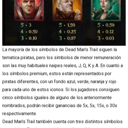
La mayoría de los símbolos de Dead Man's Trail siguen la
tematica piratas, pero los símbolos de menor remuneración
son las muy habituales naipes reales, J, Q, K y A. En cuanto a
los símbolos premium, estos están representados por
piratas diferentes, con un fondo azul, verde, naranja y rojo
para cada uno de estos iconos. Si los jugadores consiguen
cinco símbolos iguales de alguno de los anteriormente
nombrados, podrán recibir ganancias de 5x, 5x, 15x, o 30x
respectivamente.
Dead Man's Trail también cuenta con tres distintos símbolos