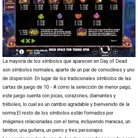
La mayoría de los símbolos que aparecen en Day of Dead
son símbolos normales, aparte de un par de comodines y uno
de dispersión. En lugar de los tradicionales símbolos de las
cartas de juego de 10 - A como la selección de menor pago,
este juego cuenta con picas, corazones, diamantes y
tréboles, lo cual es un cambio agradable y bienvenido de la
norma.El resto de los símbolos están formados por
imágenes relacionadas con el tema, incluyendo maracas, un
tambor, una guitarra, un perro y tres personajes.