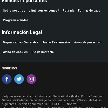
Enlaces importantes
Sobre nosotros
¿Qué son los bonos?
Retirada
Formas de pago
Programa afiliados
Información Legal
Disposiciones Generales
Juego Responsable
Aviso de privacidad
Aviso de cookies
Pie de imprenta
SIGUENOS
partycasino.es está administrada por ElectraWorks (Malta) Plc. La Dirección
General de Ordenación del Juego ha concedido a ElectraWorks (Malta) las
siguientes licencias generales: OTROS JUEGOS No/Ref: 5-