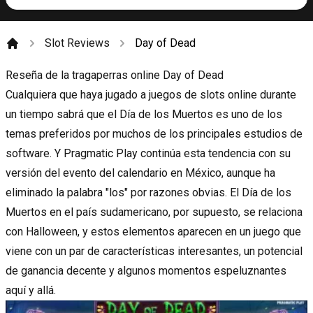
Slot Reviews
Day of Dead
Incio
Reseña de la tragaperras online Day of Dead
Cualquiera que haya jugado a juegos de
slots online
durante
un tiempo sabrá que el Día de los Muertos es uno de los
temas preferidos por muchos de los principales estudios de
software. Y
Pragmatic Play
continúa esta tendencia con su
versión del evento del calendario en México, aunque ha
eliminado la palabra "los" por razones obvias. El Día de los
Muertos en el país sudamericano, por supuesto, se relaciona
con Halloween, y estos elementos aparecen en un juego que
viene con un par de características interesantes, un potencial
de ganancia decente y algunos momentos espeluznantes
aquí y allá.