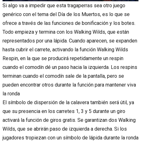
Si algo va a impedir que esta tragaperras sea otro juego
genérico con el tema del Día de los Muertos, es lo que se
ofrece a través de las funciones de bonificación y los botes.
Todo empieza y termina con los Walking Wilds, que están
representados por una lápida. Cuando aparecen, se expanden
hasta cubrir el carrete, activando la función Walking Wilds
Respin, en la que se producirá repetidamente un respin
cuando el comodín dé un paso hacia la izquierda. Los respins
terminan cuando el comodín sale de la pantalla, pero se
pueden encontrar otros durante la función para mantener viva
la ronda
El símbolo de dispersión de la calavera también será útil, ya
que su presencia en los carretes 1, 3 y 5 durante un giro
activará la función de giros gratis. Se garantizan dos Walking
Wilds, que se abrirán paso de izquierda a derecha. Si los
jugadores tropiezan con un símbolo de lápida durante la ronda