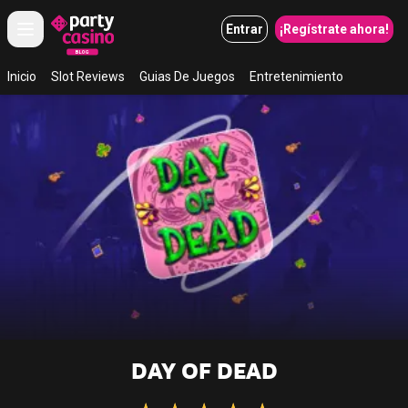
Entrar
¡Regístrate ahora!
Open main menu
BLOG
Inicio
Slot Reviews
Guias De Juegos
Entretenimiento
DAY OF DEAD