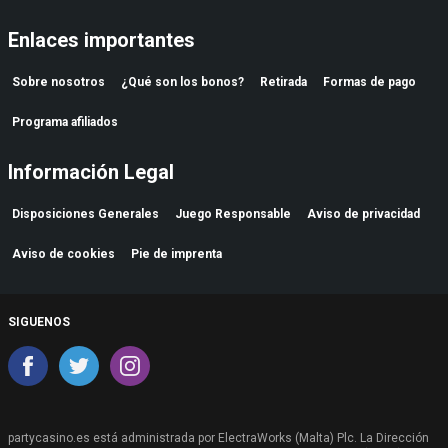
Enlaces importantes
Sobre nosotros
¿Qué son los bonos?
Retirada
Formas de pago
Programa afiliados
Información Legal
Disposiciones Generales
Juego Responsable
Aviso de privacidad
Aviso de cookies
Pie de imprenta
SIGUENOS
partycasino.es está administrada por ElectraWorks (Malta) Plc. La Dirección