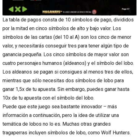
La tabla de pagos consta de 10 símbolos de pago, divididos
por la mitad en cinco símbolos de alto y bajo valor. Los
símbolos de las cartas (del 10 al A) son los cinco de menor
valor, y necesitarás conseguir tres para tener algún tipo de
ganancia pequeña. Los cinco símbolos de mayor valor son
cuatro personajes humanos (aldeanos) y el símbolo del lobo.
Los aldeanos se pagan si consigues al menos tres de ellos,
mientras que sólo necesitas dos símbolos de lobo para
ganar 1,5x de tu apuesta. Sin embargo, puedes ganar hasta
10x de tu apuesta con el símbolo del lobo.
Puede que este juego sea bastante innovador – más
información a continuación, pero la idea de utilizar una
temática de lobos no lo es. Muchas otras grandes
tragaperras incluyen símbolos de lobo, como Wolf Hunters.