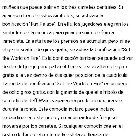
muñeca que puede salir en los tres carretes centrales. Si
aparecen tres de estos símbolos, se activará la
bonificación "Fun Palace". En ella, los jugadores elegirán los
símbolos de la muñeca para ganar premios de forma
inmediata. En esta fase los premios se acumulan, pero si se
elige un scatter de giros gratis, se activa la bonificación "Set
the World on Fire". Esta bonificación también se puede activar
dentro del juego principal si obtienes tres scatters de giros
gratis a la vez dentro de cualquier posición de la cuadrícula.
La ronda de bonificación "Set the World on Fire" es un juego
de ocho giros gratis, con la garantía de que el símbolo de
comodín de Jeff Waters aparecerá por lo menos una vez
durante la ronda. Este comodín incluso puede incluso
expandirse en este juego y crear un rastro de fuego al
moverse por los carretes. Si cualquier comodín cae en el
rastro de fuego, el resto de la estela se llenará de