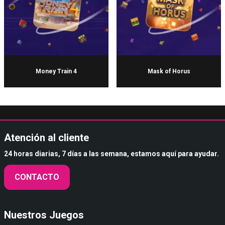
Money Train 4
Mask of Horus
Atención al cliente
24 horas diarias, 7 días a las semana, estamos aquí para ayudar.
CONTACTO
Nuestros Juegos