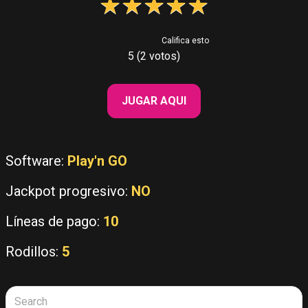
★
★
★
★
★
Califica esto
5 (2 votos)
JUGAR AQUI
Software:
Play'n GO
Jackpot progresivo:
NO
Líneas de pago:
10
Rodillos:
5