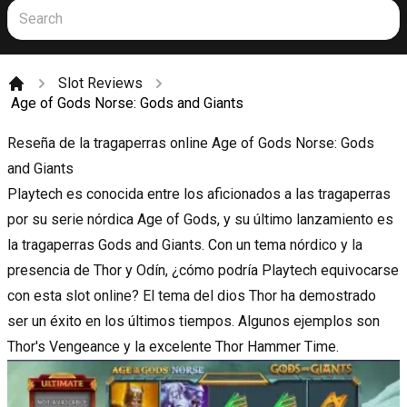
Slot Reviews
Incio
Age of Gods Norse: Gods and Giants
Reseña de la tragaperras online Age of Gods Norse: Gods
and Giants
Playtech
es conocida entre los aficionados a las tragaperras
por su serie nórdica Age of Gods, y su último lanzamiento es
la tragaperras Gods and Giants. Con un tema nórdico y la
presencia de Thor y Odín, ¿cómo podría Playtech equivocarse
con esta
slot online
? El tema del dios Thor ha demostrado
ser un éxito en los últimos tiempos. Algunos ejemplos son
Thor's Vengeanc
e y la excelente Thor Hammer Time.