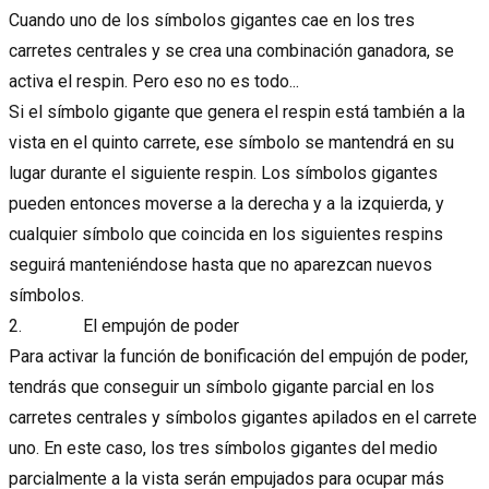
Cuando uno de los símbolos gigantes cae en los tres
carretes centrales y se crea una combinación ganadora, se
activa el respin. Pero eso no es todo...
Si el símbolo gigante que genera el respin está también a la
vista en el quinto carrete, ese símbolo se mantendrá en su
lugar durante el siguiente respin. Los símbolos gigantes
pueden entonces moverse a la derecha y a la izquierda, y
cualquier símbolo que coincida en los siguientes respins
seguirá manteniéndose hasta que no aparezcan nuevos
símbolos.
2. El empujón de poder
Para activar la función de bonificación del empujón de poder,
tendrás que conseguir un símbolo gigante parcial en los
carretes centrales y símbolos gigantes apilados en el carrete
uno. En este caso, los tres símbolos gigantes del medio
parcialmente a la vista serán empujados para ocupar más