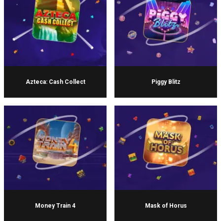
Azteca: Cash Collect
Piggy Blitz
Money Train 4
Mask of Horus