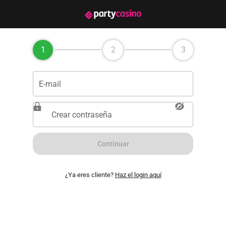
1
2
3
E-mail
Crear contraseña
Continuar
¿Ya eres cliente?
Haz el login aquí