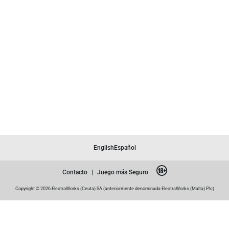
English
Español
Contacto
|
Juego más Seguro
Copyright © 2026 ElectraWorks (Ceuta) SA (anteriormente denominada ElectraWorks (Malta) Plc)