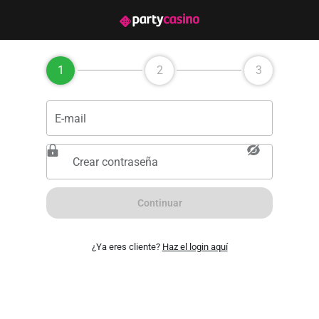
1
2
3
E-mail
Crear contraseña
Continuar
¿Ya eres cliente?
Haz el login aquí