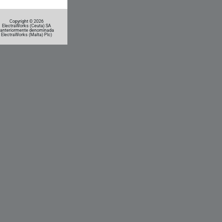
Copyright © 2026
ElectraWorks (Ceuta) SA
(anteriormente denominada
ElectraWorks (Malta) Plc)