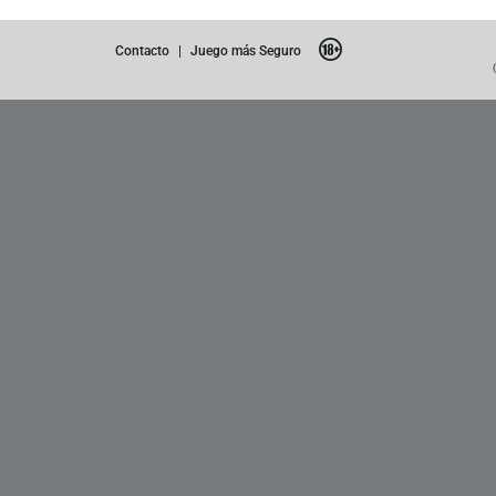
Contacto
|
Juego más Seguro