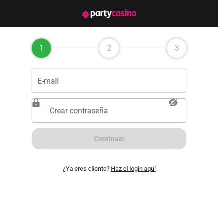
1
2
3
E-mail
Crear contraseña
Continuar
¿Ya eres cliente?
Haz el login aquí