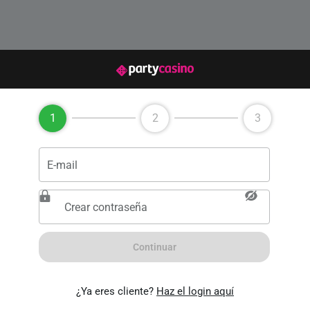
1
2
3
E-mail
Crear contraseña
Continuar
¿Ya eres cliente?
Haz el login aquí