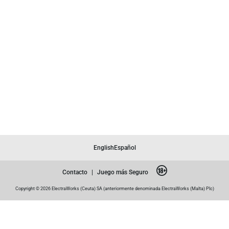
English
Español
Contacto
|
Juego más Seguro
Copyright © 2026 ElectraWorks (Ceuta) SA (anteriormente denominada ElectraWorks (Malta) Plc)