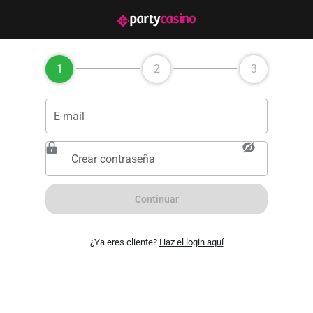
1
2
3
E-mail
Crear contraseña
Continuar
¿Ya eres cliente?
Haz el login aquí