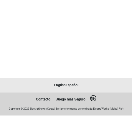
English
Español
Contacto
|
Juego más Seguro
Copyright © 2026 ElectraWorks (Ceuta) SA (anteriormente denominada ElectraWorks (Malta) Plc)