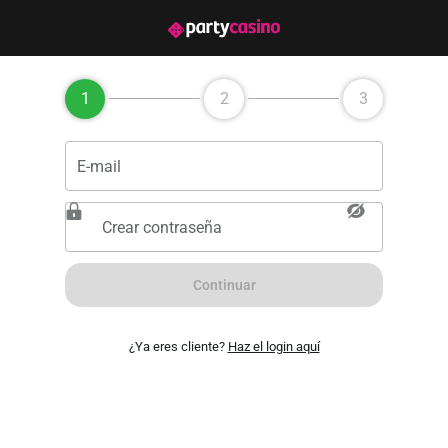
1
2
3
E-mail
Crear contraseña
Continuar
¿Ya eres cliente?
Haz el login aquí